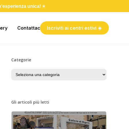
un'esperienza unica! ⭐️
lery
Contattaci
Iscriviti ai centri estivi ☀️
Categorie
Categorie
Gli articoli più letti