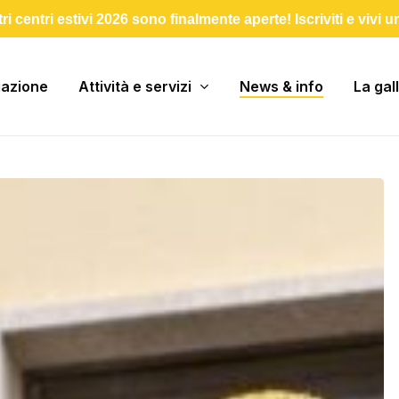
stri centri estivi 2026 sono finalmente aperte! Iscriviti e vivi 
iazione
Attività e servizi
News & info
La gal