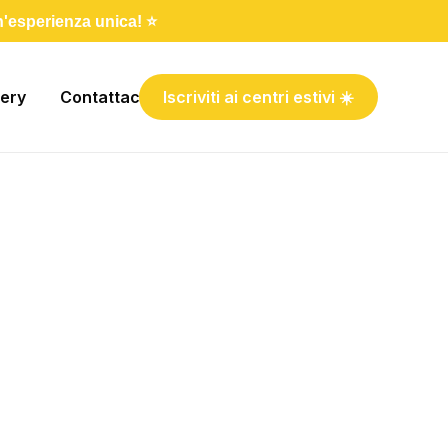
un'esperienza unica! ⭐️
lery
Contattaci
Iscriviti ai centri estivi ☀️