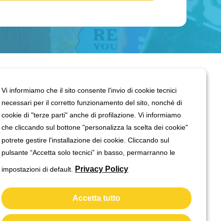
L’ASSOCIAZIONE
I SERVIZI
Vi informiamo che il sito consente l'invio di cookie tecnici
necessari per il corretto funzionamento del sito, nonché di
Chi siamo
Avviamento allo sport
cookie di "terze parti" anche di profilazione. Vi informiamo
che cliccando sul bottone "personalizza la scelta dei cookie"
La gallery
Movigioco bambini
potrete gestire l'installazione dei cookie. Cliccando sul
News & info
Total body workout
pulsante “Accetta solo tecnici” in basso, permarranno le
Lavora con noi
Centro estivo
Privacy Policy
impostazioni di default.
Area staff
Scuola portieri
Doposcuola
Accetta tutto