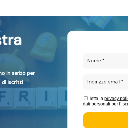
stra
mo in serbo per
 di iscritti
letta la
privacy poli
dati personali per l’is