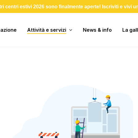
stri centri estivi 2026 sono finalmente aperte! Iscriviti e vivi 
iazione
Attività e servizi
News & info
La gal